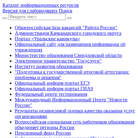
Каталог информационных ресурсов
Версия для слабовидящих
Поиск
Общероссийская база вакансий "Работа России"
Администрация Качканарского городского округа
Портал «Уральские каникулы»
Официальный сайт для размещения информации об
учреждениях
Министерство образования Свердловской области
Электронное правительство "Госуслуги"
Институт развития образования
"Подготовка к государственной итоговой аттестации:
проблемы и решения"
Официальный информ портал ЕГЭ
Официальный информ портал ГИА9
Федеральный центр тестирования
Международный Информационный Центр "Новости
России"
Результаты независимой оценки качества оказания услуг
организациями
Всероссийская социальная сеть работников образования
объединяет регионы России
Пенсионный фонд России