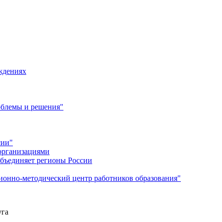
ждениях
облемы и решения"
сии"
 организациями
объединяет регионы России
онно-методический центр работников образования"
уга