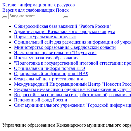
Каталог информационных ресурсов
Версия для слабовидящих
Поиск
Общероссийская база вакансий "Работа России"
Администрация Качканарского городского округа
Портал «Уральские каникулы»
Официальный сайт для размещения информации об учре
Министерство образования Свердловской области
Электронное правительство "Госуслуги"
Институт развития образования
"Подготовка к государственной итоговой аттестации: пр
Официальный информ портал ЕГЭ
Официальный информ портал ГИА9
Федеральный центр тестирования
Международный Информационный Центр "Новости Рос
Результаты независимой оценки качества оказания услуг
Всероссийская социальная сеть работников образования 
Пенсионный фонд России
Сайт муниципального учреждения "Городской информаци
Управление образованием Качканарского муниципального окр